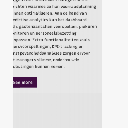
jgen franchisenemers datagestuurde
zichtbaa
ichten waarmee ze hun voorraadplanning
nen optimaliseren. Aan de hand van
dictive analytics kan het dashboard
fs gastenaantallen voorspellen, piekuren
itoren en personeelsbezetting
passen. Extra functionaliteiten zoals
rsvoorspellingen, KPI-tracking en
stgevendheidsanalyses zorgen ervoor
impact h
 managers slimme, onderbouwde
lissingen kunnen nemen.
See m
ee more