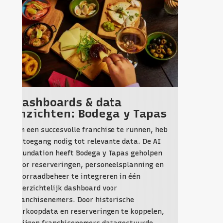
shboards & data
zichten: Bodega y Tapas
een succesvolle franchise te runnen, heb
Webs
toegang nodig tot relevante data. De AI
webs
ndation heeft Bodega y Tapas geholpen
Digitali
generer
voor kl
evenemen
zijn ond
socia
boekin
upgrade
r reserveringen, personeelsplanning en
kan al b
rraadbeheer te integreren in één
een goed
rzichtelijk dashboard voor
ontwikke
nchisenemers. Door historische
gebruiks
koopdata en reserveringen te koppelen,
basis, m